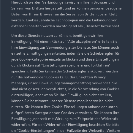
Hierdurch werden Verbindungen zwischen Ihrem Browser und
Servern von Dritten hergestellt und es können personenbezogene
Daten von Ihrem Browser an die Server von Dritten übermittelt
werden. Cookies, ähnliche Technologien und die Einbindung von
externen Inhalten werden nachfolgend als „Dienste“ bezeichnet.
Um diese Dienste nutzen zu können, benötigen wir Ihre
Einwilligung. Mit einem Klick auf "Alle akzeptieren" erteilen Sie
Ihre Einwilligung zur Verwendung aller Dienste. Sie können auch
Audi Pflegemitteltasche
einzelne Einwilligungen erteilen, indem Sie die Schieberegler für
jede Cookie-Kategorie einzeln anklicken und diese Einstellungen
Sommer
durch Klicken auf "Einstellungen speichern und fortfahren"
speichern. Falls Sie keinen der Schieberegler anklicken, werden
Damit Ihr Audi auch im Sommer glänzt: die
nur die notwendigen Cookies (z. B. der Ensighten Privacy
passende Pflege in einer Tasche.
Manager, unser Einwilligungsmanagementtool) verwendet. Sie
sind nicht gesetzlich verpflichtet, in die Verwendung von Cookies
Zur Audi Shopping World
einzuwilligen, aber wenn Sie Ihre Einwilligung nicht erteilen,
können Sie bestimmte unserer Dienste möglicherweise nicht
nutzen. Sie können Ihre Cookie-Einstellungen anhand der unten
aufgeführten Kategorien von Cookies verwalten. Sie können Ihre
Einwilligung jederzeit mit Wirkung zum Zeitpunkt des Widerrufs
widerrufen. Für den Widerruf der Einwilligung beachten Sie bitte
die "Cookie-Einstellungen" in der Fußzeile der Webseite. Weitere